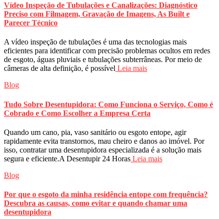
Vídeo Inspeção de Tubulações e Canalizações: Diagnóstico
Preciso com Filmagem, Gravação de Imagens, As Built e
Parecer Técnico
A vídeo inspeção de tubulações é uma das tecnologias mais
eficientes para identificar com precisão problemas ocultos em redes
de esgoto, águas pluviais e tubulações subterrâneas. Por meio de
câmeras de alta definição, é possível
Leia mais
Blog
Tudo Sobre Desentupidora: Como Funciona o Serviço, Como é
Cobrado e Como Escolher a Empresa Certa
Quando um cano, pia, vaso sanitário ou esgoto entope, agir
rapidamente evita transtornos, mau cheiro e danos ao imóvel. Por
isso, contratar uma desentupidora especializada é a solução mais
segura e eficiente.A Desentupir 24 Horas
Leia mais
Blog
Por que o esgoto da minha residência entope com frequência?
Descubra as causas, como evitar e quando chamar uma
desentupidora