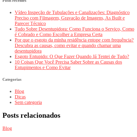
Posts recentes
Vídeo Inspeção de Tubulações e Canalizações: Diagnóstico
Preciso com Filmagem, Gravação de Imagens, As Built e
Parecer Técnico
Tudo Sobre Desentupidora: Como Funciona o Serviço, Como
é Cobrado e Como Escolher a Empresa Certa
Por que o esgoto da minha residência entope com frequência?
Descubra as causas, como evitar e quando chamar uma
desentupidora
Esgoto Entupido: O Que Fazer Quando Já Tentei de Tudo?
10 Coisas Que Você Precisa Saber Sobre as Causas dos
Entupimentos e Como Evitar
Categorias
Blog
Dicas
Sem categoria
Posts relacionados
Blog