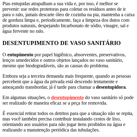
Pias entupidas atrapalham a sua vida e, por isso, é melhor se
prevenir: use redes protetoras para coletar os resíduos antes de ir
para o ralo, jamais descarte óleo de cozinha na pia, mantenha a caixa
de gordura limpa e, periodicamente, faça a limpeza dos dutos com
produtos naturais, despejando bicarbonato de sódio, vinagre, sal e
água fervente no ralo.
DESENTUPIMENTO DE VASO SANITÁRIO
O
entupimento
por papel higiênico, absorventes, preservativos,
lenços umedecidos e outros objetos lançados no vaso sanitário,
mesmo que biodegradáveis, são as causas do problema.
Embora seja a terceira demanda mais frequente, quando as pessoas
percebem que a água da privada está descendo lentamente e
ameaçando transbordar, já é tarde para chamar a
desentupidora
.
Em algumas situações, o
desentupimento
do vaso sanitário só pode
ser realizado de maneira eficaz se a peça for removida.
É essencial retirar todos os detritos para que a situação não se repita,
mas você também precisa contribuir instalando cestos de lixo,
orientando aos usuários para não jogar itens proibidos na água e
realizando a manutenção periódica das tubulações.