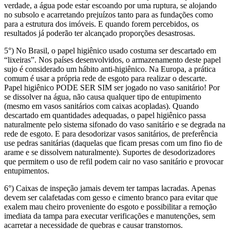
verdade, a água pode estar escoando por uma ruptura, se alojando
no subsolo e acarretando prejuízos tanto para as fundações como
para a estrutura dos imóveis. E quando forem percebidos, os
resultados já poderão ter alcançado proporções desastrosas.
5°) No Brasil, o papel higiênico usado costuma ser descartado em
“lixeiras”. Nos países desenvolvidos, o armazenamento deste papel
sujo é considerado um hábito anti-higiênico. Na Europa, a prática
comum é usar a própria rede de esgoto para realizar o descarte.
Papel higiênico PODE SER SIM ser jogado no vaso sanitário! Por
se dissolver na água, não causa qualquer tipo de entupimento
(mesmo em vasos sanitários com caixas acopladas). Quando
descartado em quantidades adequadas, o papel higiênico passa
naturalmente pelo sistema sifonado do vaso sanitário e se degrada na
rede de esgoto. E para desodorizar vasos sanitários, de preferência
use pedras sanitárias (daquelas que ficam presas com um fino fio de
arame e se dissolvem naturalmente). Suportes de desodorizadores
que permitem o uso de refil podem cair no vaso sanitário e provocar
entupimentos.
6°) Caixas de inspeção jamais devem ter tampas lacradas. Apenas
devem ser calafetadas com gesso e cimento branco para evitar que
exalem mau cheiro proveniente do esgoto e possibilitar a remoção
imediata da tampa para executar verificações e manutenções, sem
acarretar a necessidade de quebras e causar transtornos.