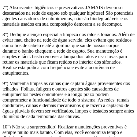
7°) Absorventes higiênicos e preservativos JAMAIS devem ser
descartados na rede de esgoto sob qualquer hipótese! São potenciais
agentes causadores de entupimentos, não são biodegradáveis e os
materiais usados em sua composição demoram a se decompor.
8°) Dedique atenção especial a limpeza dos ralos sifonados. Além de
evitar mau cheiro na rede de água servida, eles evitam que resíduos
como fios de cabelo e até a gordura que sai de nossos corpos
durante o banho chequem a rede de esgoto. Sua manutenção é
simples e fácil: basta remover a tampa dos ralos e usar luvas para
retirar os materiais que ficam retidos no interior dos sifonados.
Realize esta prática com frequência e evite a ocorrência de
entupimentos.
9°) Mantenha limpas as calhas que captam águas provenientes dos
telhados. Folhas, fuligem e outros agentes são causadores de
entupimentos nestes condutores e a longo prazo podem
comprometer a funcionalidade de todo o sistema. As redes, ramais,
condutores, calhas e demais mecanismos que fazem a captação de
águas pluviais devem ser verificados, limpos e testados sempre antes
do início de cada temporada das chuvas.
10°) Não seja surpreendido! Realizar manutenções preventivas é
sempre muito mais barato. Com elas, você economiza tempo e