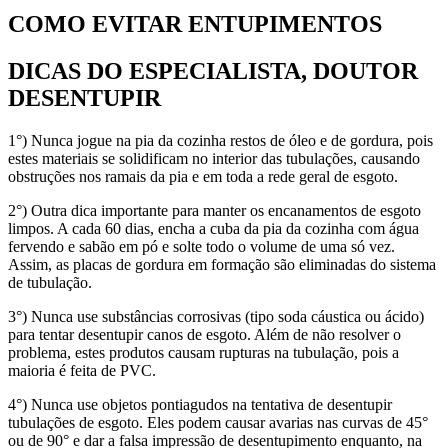
COMO EVITAR ENTUPIMENTOS
DICAS DO ESPECIALISTA, DOUTOR
DESENTUPIR
1°) Nunca jogue na pia da cozinha restos de óleo e de gordura, pois
estes materiais se solidificam no interior das tubulações, causando
obstruções nos ramais da pia e em toda a rede geral de esgoto.
2°) Outra dica importante para manter os encanamentos de esgoto
limpos. A cada 60 dias, encha a cuba da pia da cozinha com água
fervendo e sabão em pó e solte todo o volume de uma só vez.
Assim, as placas de gordura em formação são eliminadas do sistema
de tubulação.
3°) Nunca use substâncias corrosivas (tipo soda cáustica ou ácido)
para tentar desentupir canos de esgoto. Além de não resolver o
problema, estes produtos causam rupturas na tubulação, pois a
maioria é feita de PVC.
4°) Nunca use objetos pontiagudos na tentativa de desentupir
tubulações de esgoto. Eles podem causar avarias nas curvas de 45°
ou de 90° e dar a falsa impressão de desentupimento enquanto, na