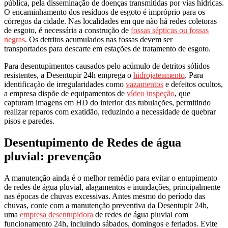
pública, pela disseminação de doenças transmitidas por vias hídricas.
O encaminhamento dos resíduos de esgoto é impróprio para os
córregos da cidade. Nas localidades em que não há redes coletoras
de esgoto, é necessária a construção de
fossas sépticas ou fossas
negras
. Os detritos acumulados nas fossas devem ser
transportados para descarte em estações de tratamento de esgoto.
Para desentupimentos causados pelo acúmulo de detritos sólidos
resistentes, a Desentupir 24h emprega o
hidrojateamento
. Para
identificação de irregularidades como
vazamentos
e defeitos ocultos,
a empresa dispõe de equipamentos de
vídeo inspeção
, que
capturam imagens em HD do interior das tubulações, permitindo
realizar reparos com exatidão, reduzindo a necessidade de quebrar
pisos e paredes.
Desentupimento de Redes de água
pluvial: prevenção
A manutenção ainda é o melhor remédio para evitar o entupimento
de redes de água pluvial, alagamentos e inundações, principalmente
nas épocas de chuvas excessivas. Antes mesmo do período das
chuvas, conte com a manutenção preventiva da Desentupir 24h,
uma
empresa desentupidora
de redes de água pluvial com
funcionamento 24h, incluindo sábados, domingos e feriados. Evite