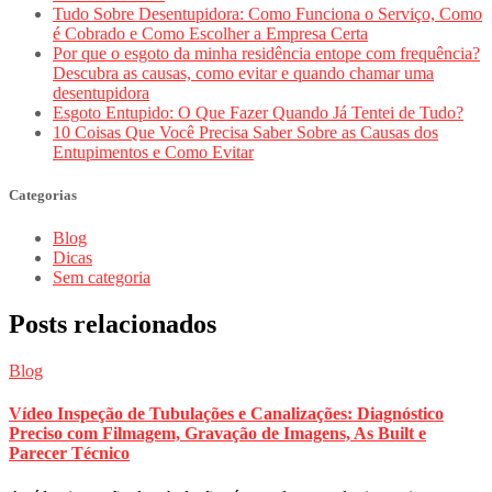
Tudo Sobre Desentupidora: Como Funciona o Serviço, Como
é Cobrado e Como Escolher a Empresa Certa
Por que o esgoto da minha residência entope com frequência?
Descubra as causas, como evitar e quando chamar uma
desentupidora
Esgoto Entupido: O Que Fazer Quando Já Tentei de Tudo?
10 Coisas Que Você Precisa Saber Sobre as Causas dos
Entupimentos e Como Evitar
Categorias
Blog
Dicas
Sem categoria
Posts relacionados
Blog
Vídeo Inspeção de Tubulações e Canalizações: Diagnóstico
Preciso com Filmagem, Gravação de Imagens, As Built e
Parecer Técnico