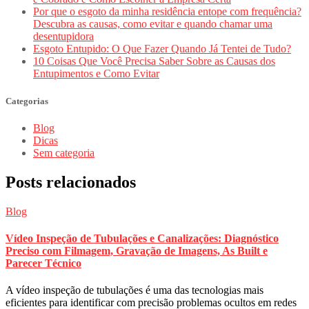
Por que o esgoto da minha residência entope com frequência?
Descubra as causas, como evitar e quando chamar uma
desentupidora
Esgoto Entupido: O Que Fazer Quando Já Tentei de Tudo?
10 Coisas Que Você Precisa Saber Sobre as Causas dos
Entupimentos e Como Evitar
Categorias
Blog
Dicas
Sem categoria
Posts relacionados
Blog
Vídeo Inspeção de Tubulações e Canalizações: Diagnóstico
Preciso com Filmagem, Gravação de Imagens, As Built e
Parecer Técnico
A vídeo inspeção de tubulações é uma das tecnologias mais
eficientes para identificar com precisão problemas ocultos em redes