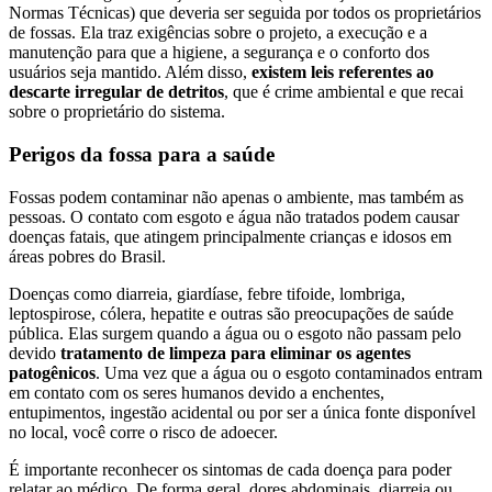
Normas Técnicas) que deveria ser seguida por todos os proprietários
de fossas. Ela traz exigências sobre o projeto, a execução e a
manutenção para que a higiene, a segurança e o conforto dos
usuários seja mantido. Além disso,
existem leis referentes ao
descarte irregular de detritos
, que é crime ambiental e que recai
sobre o proprietário do sistema.
Perigos da fossa para a saúde
Fossas podem contaminar não apenas o ambiente, mas também as
pessoas. O contato com esgoto e água não tratados podem causar
doenças fatais, que atingem principalmente crianças e idosos em
áreas pobres do Brasil.
Doenças como diarreia, giardíase, febre tifoide, lombriga,
leptospirose, cólera, hepatite e outras são preocupações de saúde
pública. Elas surgem quando a água ou o esgoto não passam pelo
devido
tratamento de limpeza para eliminar os agentes
patogênicos
. Uma vez que a água ou o esgoto contaminados entram
em contato com os seres humanos devido a enchentes,
entupimentos, ingestão acidental ou por ser a única fonte disponível
no local, você corre o risco de adoecer.
É importante reconhecer os sintomas de cada doença para poder
relatar ao médico. De forma geral, dores abdominais, diarreia ou