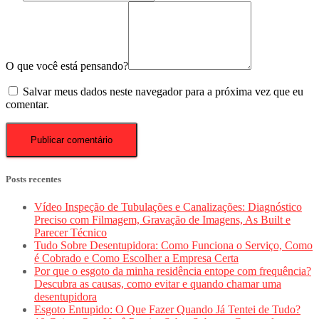
O que você está pensando?
Salvar meus dados neste navegador para a próxima vez que eu
comentar.
Posts recentes
Vídeo Inspeção de Tubulações e Canalizações: Diagnóstico
Preciso com Filmagem, Gravação de Imagens, As Built e
Parecer Técnico
Tudo Sobre Desentupidora: Como Funciona o Serviço, Como
é Cobrado e Como Escolher a Empresa Certa
Por que o esgoto da minha residência entope com frequência?
Descubra as causas, como evitar e quando chamar uma
desentupidora
Esgoto Entupido: O Que Fazer Quando Já Tentei de Tudo?