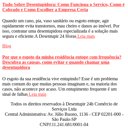
Tudo Sobre Desentupidora: Como Funciona o Serviço, Como é
Cobrado e Como Escolher a Empresa Certa
Quando um cano, pia, vaso sanitário ou esgoto entope, agir
rapidamente evita transtornos, mau cheiro e danos ao imóvel. Por
isso, contratar uma desentupidora especializada é a solução mais
segura e eficiente.A Desentupir 24 Horas
Leia mais
Blog
Por que o esgoto da minha residência entope com frequência?
Descubra as causas, como evitar e quando chamar uma
desentupidora
O esgoto da sua residência vive entupindo? Esse é um problema
mais comum do que muitas pessoas imaginam e, na maioria dos
casos, não acontece por acaso. Um entupimento frequente é um
sinal de falhas
Leia mais
Todos os direitos reservados à Desentupir 24h Comércio de
Serviços Ltda
Central Administrativa: Av. Júlio Buono, 1136 - CEP 02201-000 -
São Paulo-SP
CNPJ:11.241.681/0001-04