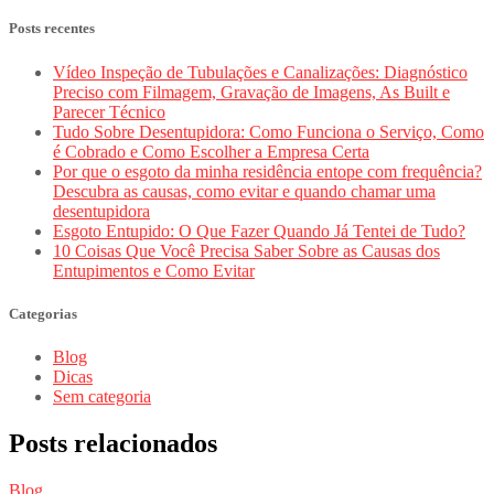
Posts recentes
Vídeo Inspeção de Tubulações e Canalizações: Diagnóstico
Preciso com Filmagem, Gravação de Imagens, As Built e
Parecer Técnico
Tudo Sobre Desentupidora: Como Funciona o Serviço, Como
é Cobrado e Como Escolher a Empresa Certa
Por que o esgoto da minha residência entope com frequência?
Descubra as causas, como evitar e quando chamar uma
desentupidora
Esgoto Entupido: O Que Fazer Quando Já Tentei de Tudo?
10 Coisas Que Você Precisa Saber Sobre as Causas dos
Entupimentos e Como Evitar
Categorias
Blog
Dicas
Sem categoria
Posts relacionados
Blog