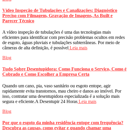
Vídeo Inspeção de Tubulações e Canalizações: Diagnóstico
Preciso com Filmagem, Gravação de Imagens, As Built e
Parecer Técnico
A vídeo inspeção de tubulações é uma das tecnologias mais
eficientes para identificar com precisão problemas ocultos em redes
de esgoto, águas pluviais e tubulações subterrâneas. Por meio de
câmeras de alta definição, é possível
Leia mais
Blog
Tudo Sobre Desentupidora: Como Funciona o Serviço, Como é
Cobrado e Como Escolher a Empresa Certa
Quando um cano, pia, vaso sanitário ou esgoto entope, agir
rapidamente evita transtornos, mau cheiro e danos ao imóvel. Por
isso, contratar uma desentupidora especializada é a solução mais
segura e eficiente.A Desentupir 24 Horas
Leia mais
Blog
Por que o esgoto da minha residência entope com frequência?
Descubra as causas, como evitar e quando chamar uma