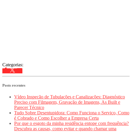
Categorias:
Posts recentes
Vídeo Inspeção de Tubulações e Canalizações: Diagnóstico
Preciso com Filmagem, Gravação de Imagens, As Built e
Parecer Técnico
Tudo Sobre Desentupidora: Como Funciona o Serviço, Como
é Cobrado e Como Escolher a Empresa Certa
Por que o esgoto da minha residência entope com frequência?
Descubra as causas, como evitar e quando chamar uma