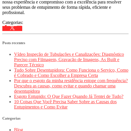
nossa experiência e compromisso com a excelência para resolver
seus problemas de entupimento de forma rápida, eficiente e
profissional.
Categorias:
Posts recentes
Vídeo Inspeção de Tubulações e Canalizações: Diagnóstico
Preciso com Filmagem, Gravação de Imagens, As Built e
Parecer Técnico
Tudo Sobre Desentupidora: Como Funciona o Serviço, Como
é Cobrado e Como Escolher a Empresa Certa
Por que o esgoto da minha residência entope com frequência?
Descubra as causas, como evitar e quando chamar uma
desentupidora
Esgoto Entupido: O Que Fazer Quando Já Tentei de Tudo?
10 Coisas Que Você Precisa Saber Sobre as Causas dos
Entupimentos e Como Evitar
Categorias
Blog