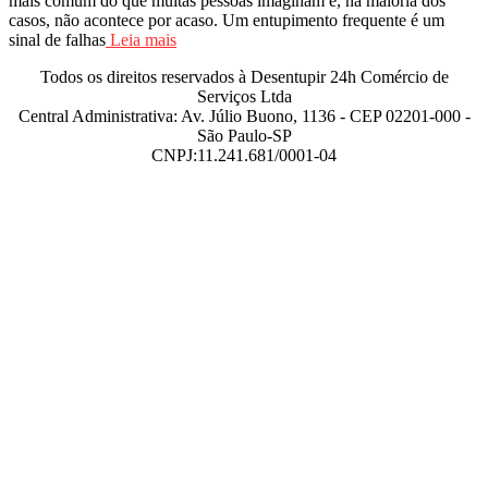
mais comum do que muitas pessoas imaginam e, na maioria dos
casos, não acontece por acaso. Um entupimento frequente é um
sinal de falhas
Leia mais
Todos os direitos reservados à Desentupir 24h Comércio de
Serviços Ltda
Central Administrativa: Av. Júlio Buono, 1136 - CEP 02201-000 -
São Paulo-SP
CNPJ:11.241.681/0001-04