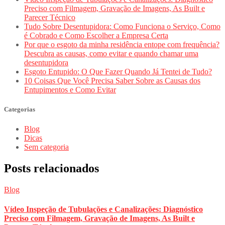
Preciso com Filmagem, Gravação de Imagens, As Built e
Parecer Técnico
Tudo Sobre Desentupidora: Como Funciona o Serviço, Como
é Cobrado e Como Escolher a Empresa Certa
Por que o esgoto da minha residência entope com frequência?
Descubra as causas, como evitar e quando chamar uma
desentupidora
Esgoto Entupido: O Que Fazer Quando Já Tentei de Tudo?
10 Coisas Que Você Precisa Saber Sobre as Causas dos
Entupimentos e Como Evitar
Categorias
Blog
Dicas
Sem categoria
Posts relacionados
Blog
Vídeo Inspeção de Tubulações e Canalizações: Diagnóstico
Preciso com Filmagem, Gravação de Imagens, As Built e