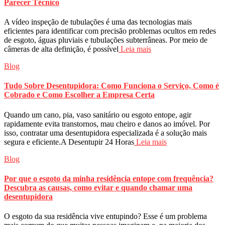
Parecer Técnico
A vídeo inspeção de tubulações é uma das tecnologias mais
eficientes para identificar com precisão problemas ocultos em redes
de esgoto, águas pluviais e tubulações subterrâneas. Por meio de
câmeras de alta definição, é possível
Leia mais
Blog
Tudo Sobre Desentupidora: Como Funciona o Serviço, Como é
Cobrado e Como Escolher a Empresa Certa
Quando um cano, pia, vaso sanitário ou esgoto entope, agir
rapidamente evita transtornos, mau cheiro e danos ao imóvel. Por
isso, contratar uma desentupidora especializada é a solução mais
segura e eficiente.A Desentupir 24 Horas
Leia mais
Blog
Por que o esgoto da minha residência entope com frequência?
Descubra as causas, como evitar e quando chamar uma
desentupidora
O esgoto da sua residência vive entupindo? Esse é um problema